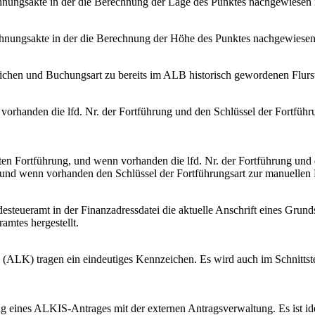
ungsakte in der die Berechnung der Lage des Punktes nachgewiesen i
nungsakte in der die Berechnung der Höhe des Punktes nachgewiesen 
ichen und Buchungsart zu bereits im ALB historisch gewordenen Flur
 vorhanden die lfd. Nr. der Fortführung und den Schlüssel der Fortführ
etzten Fortführung, und wenn vorhanden die lfd. Nr. der Fortführung und 
ng und wenn vorhanden den Schlüssel der Fortführungsart zur manuellen
teueramt in der Finanzadressdatei die aktuelle Anschrift eines Grund
mtes hergestellt.
 (ALK) tragen ein eindeutiges Kennzeichen. Es wird auch im Schnittst
ng eines ALKIS-Antrages mit der externen Antragsverwaltung. Es ist i