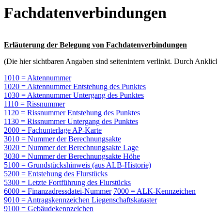
Fachdatenverbindungen
Erläuterung der Belegung von Fachdatenverbindungen
(Die hier sichtbaren Angaben sind seitenintern verlinkt. Durch Anklick
1010 = Aktennummer
1020 = Aktennummer Entstehung des Punktes
1030 = Aktennummer Untergang des Punktes
1110 = Rissnummer
1120 = Rissnummer Entstehung des Punktes
1130 = Rissnummer Untergang des Punktes
2000 = Fachunterlage AP-Karte
3010 = Nummer der Berechnungsakte
3020 = Nummer der Berechnungsakte Lage
3030 = Nummer der Berechnungsakte Höhe
5100 = Grundstückshinweis (aus ALB-Historie)
5200 = Entstehung des Flurstücks
5300 = Letzte Fortführung des Flurstücks
6000 = Finanzadressdatei-Nummer
7000 = ALK-Kennzeichen
9010 = Antragskennzeichen Liegenschaftskataster
9100 = Gebäudekennzeichen