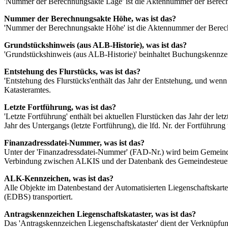
'Nummer der Berechnungsakte Lage' ist die Aktennummer der Berechn
Nummer der Berechnungsakte Höhe, was ist das?
'Nummer der Berechnungsakte Höhe' ist die Aktennummer der Berech
Grundstückshinweis (aus ALB-Historie), was ist das?
'Grundstückshinweis (aus ALB-Historie)' beinhaltet Buchungskennze
Entstehung des Flurstücks, was ist das?
'Entstehung des Flurstücks'enthält das Jahr der Entstehung, und wenn
Katasteramtes.
Letzte Fortführung, was ist das?
'Letzte Fortführung' enthält bei aktuellen Flurstücken das Jahr der l
Jahr des Untergangs (letzte Fortführung), die lfd. Nr. der Fortführu
Finanzadressdatei-Nummer, was ist das?
Unter der 'Finanzadressdatei-Nummer' (FAD-Nr.) wird beim Gemeindes
Verbindung zwischen ALKIS und der Datenbank des Gemeindesteuera
ALK-Kennzeichen, was ist das?
Alle Objekte im Datenbestand der Automatisierten Liegenschaftskarte
(EDBS) transportiert.
Antragskennzeichen Liegenschaftskataster, was ist das?
Das 'Antragskennzeichen Liegenschaftskataster' dient der Verknüpfu